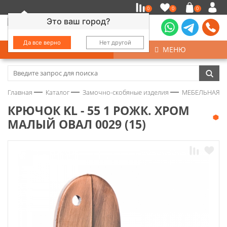
0
0
0
Это ваш город?
Да все верно
Нет другой
КАТАЛОГ
МЕНЮ
Замочно-скобяные изделия
Главная
Каталог
Замочно-скобяные изделия
МЕБЕЛЬНАЯ Ф
Инструмент
КРЮЧОК KL - 55 1 РОЖК. ХРОМ
МАЛЫЙ ОВАЛ 0029 (15)
Колеса
Крепёж
Круги и абразивы
Нержавейка