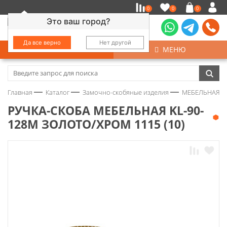
0
0
0
Это ваш город?
Да все верно
Нет другой
КАТАЛОГ
МЕНЮ
Замочно-скобяные изделия
Главная
Каталог
Замочно-скобяные изделия
МЕБЕЛЬНАЯ Ф
Инструмент
РУЧКА-СКОБА МЕБЕЛЬНАЯ KL-90-
128М ЗОЛОТО/ХРОМ 1115 (10)
Колеса
Крепёж
Круги и абразивы
Нержавейка