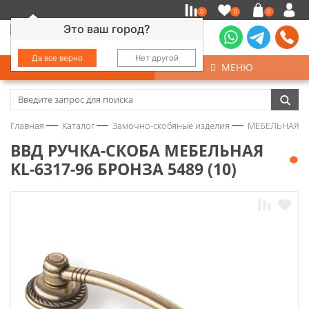
0
0
0
Это ваш город?
Да все верно
Нет другой
КАТАЛОГ
МЕНЮ
Замочно-скобяные изделия
Главная
Каталог
Замочно-скобяные изделия
МЕБЕЛЬНАЯ Ф
Инструмент
ВВД РУЧКА-СКОБА МЕБЕЛЬНАЯ
KL-6317-96 БРОНЗА 5489 (10)
Колеса
Крепёж
Круги и абразивы
Нержавейка