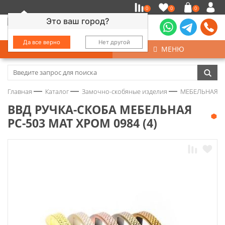
0
0
0
Это ваш город?
Да все верно
Нет другой
КАТАЛОГ
МЕНЮ
Замочно-скобяные изделия
Главная
Каталог
Замочно-скобяные изделия
МЕБЕЛЬНАЯ Ф
Инструмент
ВВД РУЧКА-СКОБА МЕБЕЛЬНАЯ
РС-503 МАТ ХРОМ 0984 (4)
Колеса
Крепёж
Круги и абразивы
Нержавейка