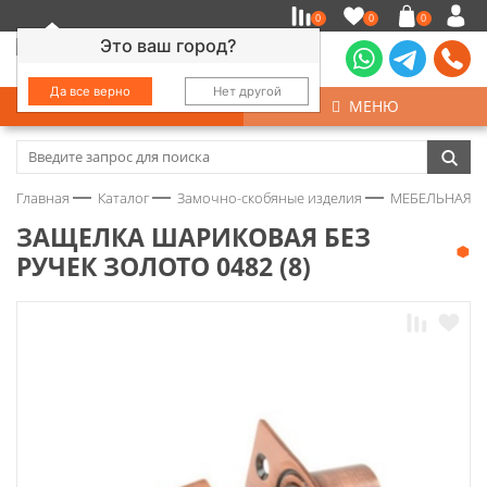
0
0
0
Это ваш город?
Да все верно
Нет другой
КАТАЛОГ
МЕНЮ
Замочно-скобяные изделия
Главная
Каталог
Замочно-скобяные изделия
МЕБЕЛЬНАЯ Ф
Инструмент
ЗАЩЕЛКА ШАРИКОВАЯ БЕЗ
РУЧЕК ЗОЛОТО 0482 (8)
Колеса
Крепёж
Круги и абразивы
Нержавейка