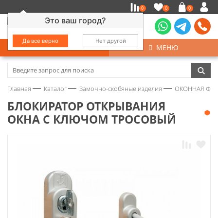
0
0
0
Это ваш город?
Да все верно
Нет другой
КАТАЛОГ
МЕНЮ
Замочно-скобяные изделия
Главная
Каталог
Замочно-скобяные изделия
ОКОННАЯ ФУ
Инструмент
БЛОКИРАТОР ОТКРЫВАНИЯ
ОКНА С КЛЮЧОМ ТРОСОВЫЙ
Колеса
Крепёж
Круги и абразивы
Нержавейка