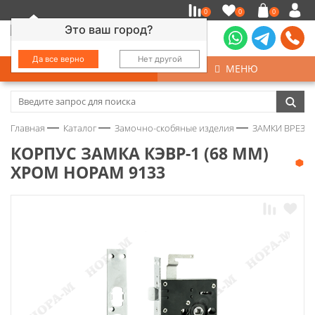
0
0
0
Это ваш город?
Да все верно
Нет другой
КАТАЛОГ
МЕНЮ
Замочно-скобяные изделия
Главная
Каталог
Замочно-скобяные изделия
ЗАМКИ ВРЕЗНЫ
Инструмент
КОРПУС ЗАМКА КЭВР-1 (68 ММ)
ХРОМ НОРАМ 9133
Колеса
Крепёж
Круги и абразивы
Нержавейка