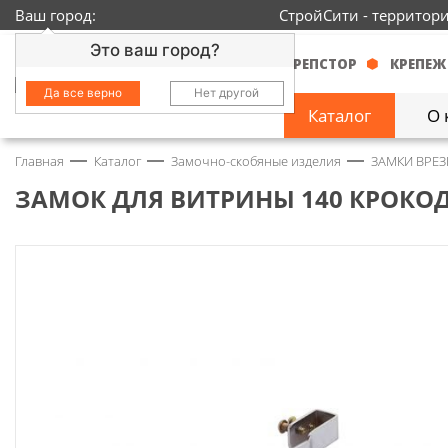
Ваш город:
СтройСити - территор
Это ваш город?
КРЕПСТОР
КРЕПЕЖ
Да все верно
Нет другой
Каталог
О 
Главная
Каталог
Замочно-скобяные изделия
ЗАМКИ ВРЕЗ
Замочно-скобяные
изделия
1429
ЗАМОК ДЛЯ ВИТРИНЫ 140 КРОКОДИ
Инструмент
2363
Колеса
68
Крепёж
3718
Круги и абразивы
152
Нержавейка
434
Химия