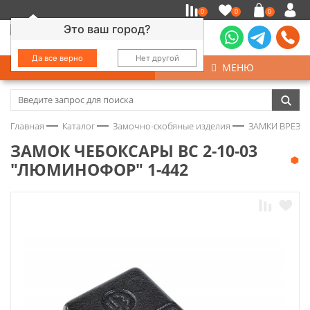
0
0
0
Это ваш город?
Да все верно
Нет другой
КАТАЛОГ
МЕНЮ
Замочно-скобяные изделия
Главная
Каталог
Замочно-скобяные изделия
ЗАМКИ ВРЕЗНЫ
Инструмент
ЗАМОК ЧЕБОКСАРЫ ВС 2-10-03
"ЛЮМИНОФОР" 1-442
Колеса
Крепёж
Круги и абразивы
Нержавейка