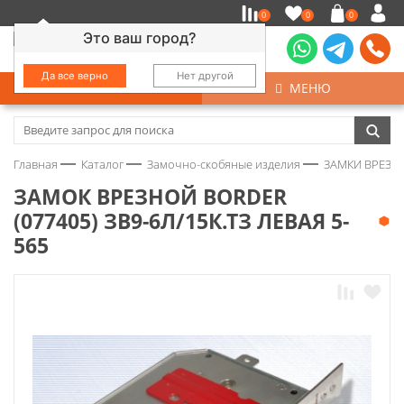
0
0
0
Это ваш город?
Да все верно
Нет другой
КАТАЛОГ
МЕНЮ
Замочно-скобяные изделия
Главная
Каталог
Замочно-скобяные изделия
ЗАМКИ ВРЕЗНЫ
Инструмент
ЗАМОК ВРЕЗНОЙ BORDER
(077405) ЗВ9-6Л/15К.ТЗ ЛЕВАЯ 5-
Колеса
565
Крепёж
Круги и абразивы
Нержавейка