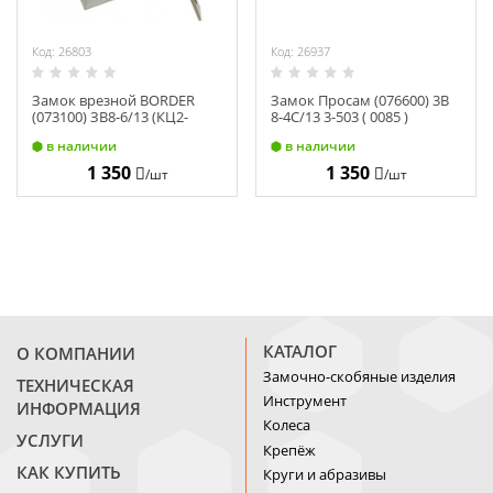
Код: 26803
Код: 26937
Замок врезной BORDER
Замок Просам (076600) 3В
(073100) ЗВ8-6/13 (КЦ2-
8-4С/13 3-503 ( 0085 )
71).НШ-002.Ш3.У2 3-507 (
в наличии
в наличии
0080 )
1 350
1 350
/шт
/шт
КАТАЛОГ
О КОМПАНИИ
Замочно-скобяные изделия
ТЕХНИЧЕСКАЯ
Инструмент
ИНФОРМАЦИЯ
Колеса
УСЛУГИ
Крепёж
КАК КУПИТЬ
Круги и абразивы