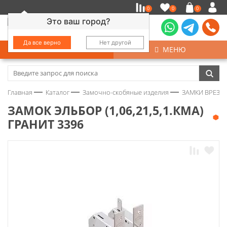
0
0
0
Это ваш город?
Да все верно
Нет другой
КАТАЛОГ
МЕНЮ
Замочно-скобяные изделия
Главная
Каталог
Замочно-скобяные изделия
ЗАМКИ ВРЕЗНЫ
Инструмент
ЗАМОК ЭЛЬБОР (1,06,21,5,1.КМА)
ГРАНИТ 3396
Колеса
Крепёж
Круги и абразивы
Нержавейка