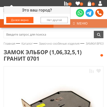
0
0
0
Это ваш город?
Да все верно
Нет другой
КАТАЛОГ
МЕНЮ
Замочно-скобяные изделия
Главная
Каталог
Замочно-скобяные изделия
ЗАМКИ ВРЕЗНЫ
Инструмент
ЗАМОК ЭЛЬБОР (1,06,32,5,1)
ГРАНИТ 0701
Колеса
Крепёж
Круги и абразивы
Нержавейка