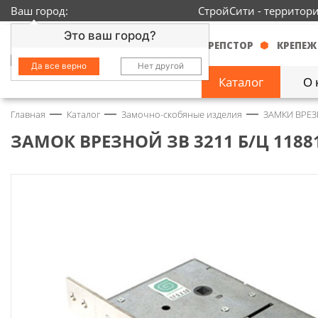
Ваш город:
СтройСити - территор
Это ваш город?
КРЕПСТОР
КРЕПЕЖ
Да все верно
Нет другой
Каталог
О 
Главная
Каталог
Замочно-скобяные изделия
ЗАМКИ ВРЕЗ
Замочно-скобяные
изделия
1429
ЗАМОК ВРЕЗНОЙ ЗВ 3211 Б/Ц 1188
Инструмент
2363
Колеса
68
Крепёж
3718
Круги и абразивы
152
Нержавейка
434
Химия