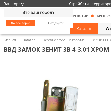
Ваш город:
СтройСити - территор
Это ваш город?
КРЕПСТОР
КРЕПЕЖ
Да все верно
Нет другой
Каталог
О 
Главная
Каталог
Замочно-скобяные изделия
ЗАМКИ ВРЕЗ
Замочно-скобяные
изделия
1429
ВВД ЗАМОК ЗЕНИТ 3В 4-3,01 ХРОМ 
Инструмент
2363
Колеса
68
Крепёж
3718
Круги и абразивы
152
Нержавейка
434
Химия