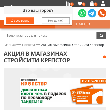
0
0
0
Это ваш город?
Да все верно
Нет другой
КАТАЛОГ
МЕНЮ
Замочно-скобяные изделия
Главная
Новости
АКЦИЯ в магазинах СтройСити Крепстор
Инструмент
АКЦИЯ В МАГАЗИНАХ
СТРОЙСИТИ КРЕПСТОР
Колеса
Крепёж
Круги и абразивы
Нержавейка