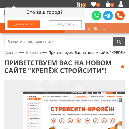
0
0
0
Это ваш город?
Да все верно
Нет другой
КАТАЛОГ
МЕНЮ
Замочно-скобяные изделия
Главная
Новости
Приветствуем Вас на новом сайте "КРЕПЁЖ С
Инструмент
ПРИВЕТСТВУЕМ ВАС НА НОВОМ
САЙТЕ "КРЕПЁЖ СТРОЙСИТИ"!
Колеса
Крепёж
Круги и абразивы
Нержавейка