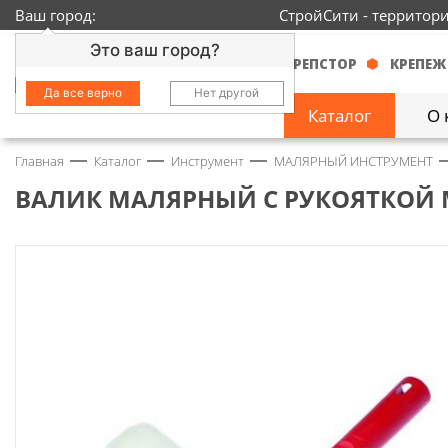
Ваш город:
СтройСити - территор
Это ваш город?
КРЕПСТОР
КРЕПЕЖ
Да все верно
Нет другой
Каталог
О 
Главная
Каталог
Инструмент
МАЛЯРНЫЙ ИНСТРУМЕНТ
Замочно-скобяные
изделия
1429
ВАЛИК МАЛЯРНЫЙ С РУКОЯТКОЙ М
Инструмент
2363
Колеса
68
Крепёж
3718
Круги и абразивы
152
Нержавейка
434
Химия