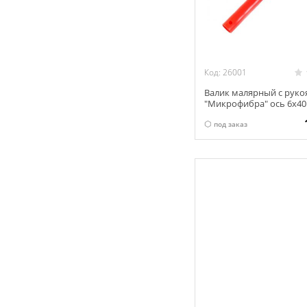
Код: 26001
Валик малярный с руко
"Микрофибра" ось 6х4
мм 04-2-615
под заказ