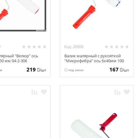
9
Код: 26000
лярный "Велюр" ось
Валик малярный с рукояткой
50 мм 04-2-306
"Микрофибра" ось 6х40мм 100
мм 04-2-610
219
167
/шт
/шт
ии
под заказ