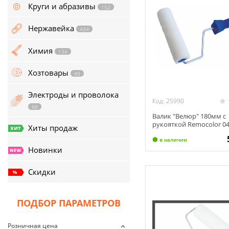
134
Круги и абразивы
152
Хозтовары
69
Нержавейка
434
Электроды и проволока
Химия
134
68
Хозтовары
69
Хиты продаж
Электроды и проволока
Новинки
Код: 25990
68
Валик "Велюр" 180мм с
Скидки
рукояткой Remocolor 04
Хиты продаж
в наличии
Новинки
Скидки
ПОДБОР ПАРАМЕТРОВ
Розничная цена