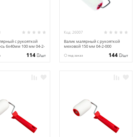
3
Код: 26007
лярный с рукояткой
Валик малярный с рукояткой
ось 6х40мм 100 мм 04-2-
меховой 150 мм 04-2-000
114
144
/шт
/шт
з
под заказ