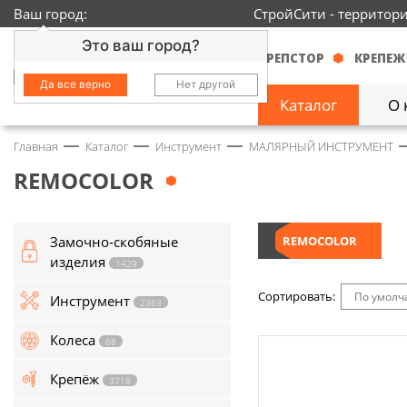
Ваш город:
СтройСити - территор
Это ваш город?
КРЕПСТОР
КРЕПЕЖ
Да все верно
Нет другой
Каталог
О 
Главная
Каталог
Инструмент
МАЛЯРНЫЙ ИНСТРУМЕНТ
Замочно-скобяные
изделия
1429
REMOCOLOR
Инструмент
2363
Замочно-скобяные
REMOCOLOR
Колеса
68
изделия
1429
Крепёж
3718
Сортировать:
По умол
Инструмент
2363
Круги и абразивы
152
Колеса
68
Нержавейка
434
Крепёж
3718
Химия