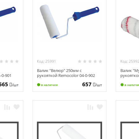
Код: 25991
Код: 2599
Валик "Велюр" 250мм с
Валик "М
-0-901
рукояткой Remocolor 04-0-902
рукояткой
565
657
/шт
/шт
в наличии
в налич