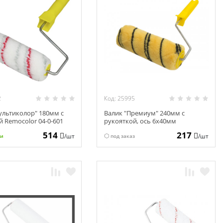
2
Код: 25995
ультиколор" 180мм с
Валик "Премиум" 240мм с
 Remocolor 04-0-601
рукояткой, ось 6х40мм
Remocolor 04-1-604
514
217
/шт
/шт
ии
под заказ