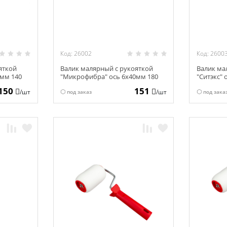
Код: 26002
Код: 2600
яткой
Валик малярный с рукояткой
Валик ма
0мм 140
"Микрофибра" ось 6х40мм 180
"Ситэкс" 
мм 04-2-620
510
150
151
/шт
/шт
под заказ
под зака