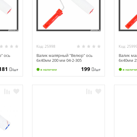
Код: 25998
Код: 2599
" ось
Валик малярный "Велюр" ось
Валик ма
6х40мм 200 мм 04-2-305
6х40мм 2
181
199
/шт
/шт
в наличии
в налич