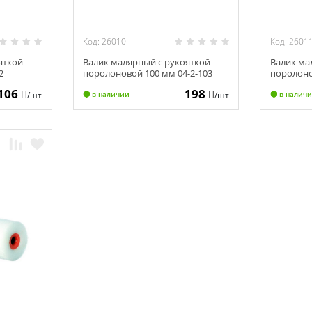
Код: 26010
Код: 2601
яткой
Валик малярный с рукояткой
Валик ма
2
поролоновой 100 мм 04-2-103
поролоно
106
198
/шт
/шт
в наличии
в налич