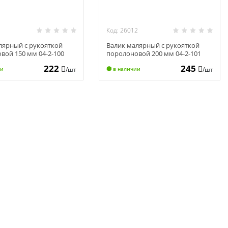
1
Код: 26012
лярный с рукояткой
Валик малярный с рукояткой
вой 150 мм 04-2-100
поролоновой 200 мм 04-2-101
222
245
/шт
/шт
ии
в наличии