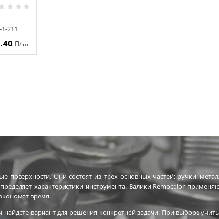
-1-211
5.40
/шт
ые поверхности. Они состоят из трех основных частей: ручки, мета
 определяет характеристики инструмента. Валики Remocolor применяю
экономят время.
ы найдете вариант для решения конкретной задачи. При выборе учиты