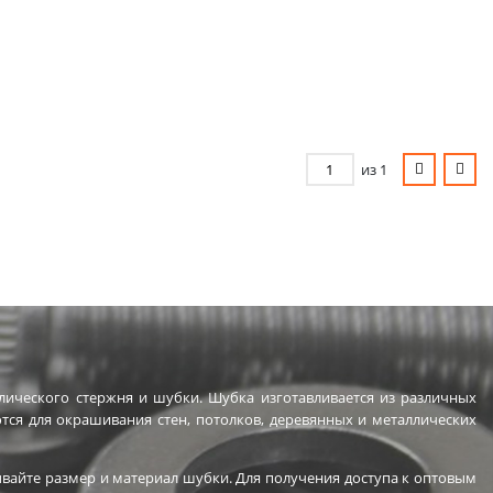
из 1
ллического стержня и шубки. Шубка изготавливается из различных
тся для окрашивания стен, потолков, деревянных и металлических
вайте размер и материал шубки. Для получения доступа к оптовым