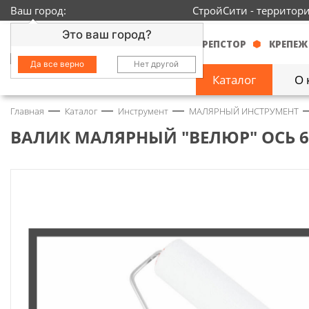
Ваш город:
СтройСити - территор
Это ваш город?
КРЕПСТОР
КРЕПЕЖ
Да все верно
Нет другой
Каталог
О 
Главная
Каталог
Инструмент
МАЛЯРНЫЙ ИНСТРУМЕНТ
Замочно-скобяные
изделия
1429
ВАЛИК МАЛЯРНЫЙ "ВЕЛЮР" ОСЬ 6Х
Инструмент
2363
Колеса
68
Крепёж
3718
Круги и абразивы
152
Нержавейка
434
Химия