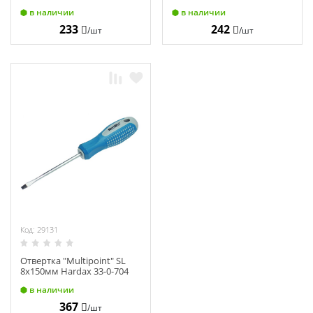
в наличии
в наличии
233
242
/шт
/шт
Код: 29131
Отвертка "Multipoint" SL
8х150мм Hardax 33-0-704
в наличии
367
/шт