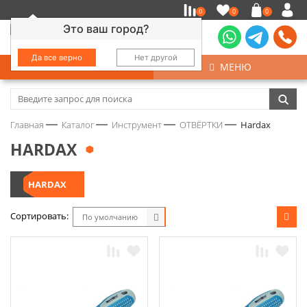
0
0
0
Это ваш город?
Да все верно
Нет другой
КАТАЛОГ
МЕНЮ
Замочно-скобяные изделия
Главная
Каталог
Инструмент
ОТВЁРТКИ
Hardax
Инструмент
HARDAX
Колеса
HARDAX
Крепёж
Сортировать:
По умолчанию
Круги и абразивы
Нержавейка