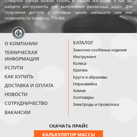
Отвертки Hardax можно купить в нашем магазине. У нас вы
найдете инструменты для выполнения различных задач. Для
получения доступа к оптовым ценам напишите нам или
позвоните по телефону 779-888.
КАТАЛОГ
О КОМПАНИИ
Замочно-скобяные изделия
ТЕХНИЧЕСКАЯ
Инструмент
ИНФОРМАЦИЯ
Колеса
УСЛУГИ
Крепёж
КАК КУПИТЬ
Круги и абразивы
Нержавейка
ДОСТАВКА И ОПЛАТА
Химия
НОВОСТИ
Хозтовары
СОТРУДНИЧЕСТВО
Электроды и проволока
ВАКАНСИИ
СКАЧАТЬ ПРАЙС
КАЛЬКУЛЯТОР МАССЫ