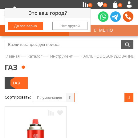
0
0
0
Это ваш город?
Да все верно
Нет другой
КАТАЛОГ
МЕНЮ
Замочно-скобяные изделия
Главная
Каталог
Инструмент
ПАЯЛЬНОЕ ОБОРУДОВАНИЕ
Инструмент
ГАЗ
Колеса
ГАЗ
Крепёж
Сортировать:
По умолчанию
Круги и абразивы
Нержавейка