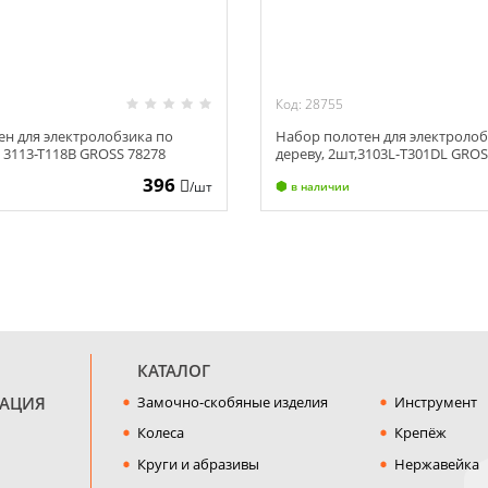
Код: 28755
ен для электролобзика по
Набор полотен для электролоб
, 3113-Т118B GROSS 78278
дереву, 2шт,3103L-Т301DL GROS
396
/шт
в наличии
КАТАЛОГ
МАЦИЯ
Замочно-скобяные изделия
Инструмент
Колеса
Крепёж
Круги и абразивы
Нержавейка