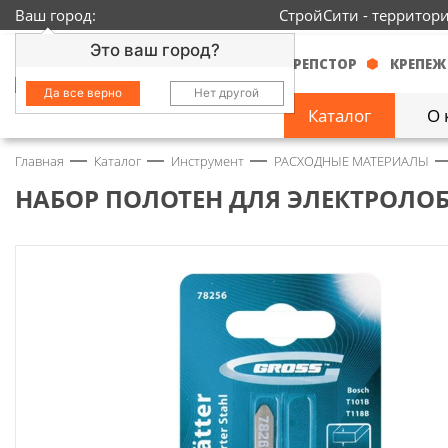
Ваш город:
СтройСити - территор
Это ваш город?
КРЕПСТОР
КРЕПЕЖ
Да все верно
Нет другой
Каталог
О 
Главная
Каталог
Инструмент
РАСХОДНЫЕ МАТЕРИАЛЫ
Замочно-скобяные
изделия
1429
НАБОР ПОЛОТЕН ДЛЯ ЭЛЕКТРОЛОБ
Инструмент
2363
Колеса
68
Крепёж
3718
Круги и абразивы
152
Нержавейка
434
Химия