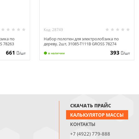
Код: 28749
зика по
Набор полотен для электролобзика по
S 78263
дереву, 2шт, 31085-Т111B GROSS 78274
661
393
/шт
/шт
в наличии
СКАЧАТЬ ПРАЙС
КАЛЬКУЛЯТОР МАССЫ
КОНТАКТЫ
+7 (4922) 779-888