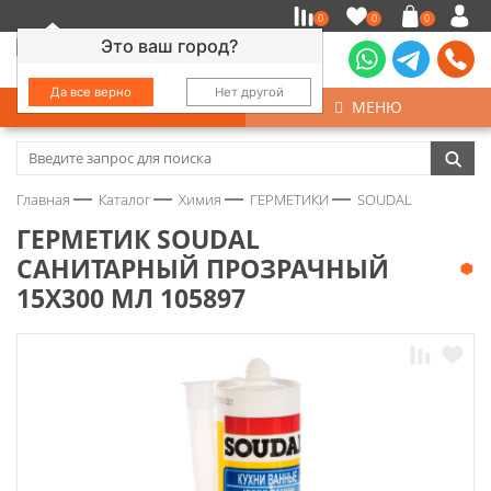
0
0
0
Это ваш город?
Да все верно
Нет другой
КАТАЛОГ
МЕНЮ
Замочно-скобяные изделия
Главная
Каталог
Химия
ГЕРМЕТИКИ
SOUDAL
Инструмент
ГЕРМЕТИК SOUDAL
САНИТАРНЫЙ ПРОЗРАЧНЫЙ
Колеса
15Х300 МЛ 105897
Крепёж
Круги и абразивы
Нержавейка