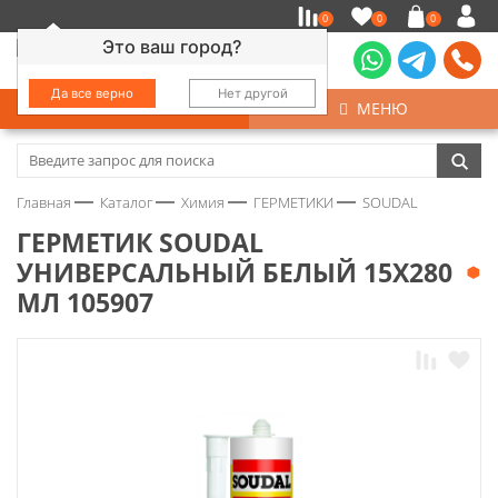
0
0
0
Это ваш город?
Да все верно
Нет другой
КАТАЛОГ
МЕНЮ
Замочно-скобяные изделия
Главная
Каталог
Химия
ГЕРМЕТИКИ
SOUDAL
Инструмент
ГЕРМЕТИК SOUDAL
УНИВЕРСАЛЬНЫЙ БЕЛЫЙ 15Х280
Колеса
МЛ 105907
Крепёж
Круги и абразивы
Нержавейка