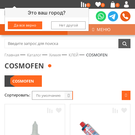
0
0
0
Это ваш город?
Да все верно
Нет другой
КАТАЛОГ
МЕНЮ
Замочно-скобяные изделия
Главная
Каталог
Химия
КЛЕЙ
COSMOFEN
Инструмент
COSMOFEN
Колеса
COSMOFEN
Крепёж
Сортировать:
По умолчанию
Круги и абразивы
Нержавейка