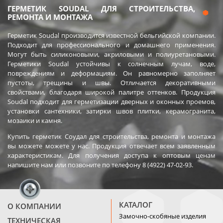
ГЕРМЕТИК SOUDAL ДЛЯ СТРОИТЕЛЬСТВА,
РЕМОНТА И МОНТАЖА
Герметик Soudal производится известной бельгийской компании.
Подходит для профессионального и домашнего применения.
Могут быть силиконовыми, акриловыми и полиуретановыми.
Герметики Soudal устойчивы к солнечным лучам, воде,
повреждениям и деформациям. Он равномерно заполняет
пустоты, трещины и швы. Отличается декоративными
свойствами, благодаря широкой палитре оттенков. Продукция
Soudal подходит для герметизации дверных и оконных проемов,
установки сантехники, затирки швов плитки, керамогранита,
мозаики и камня.
Купить герметик Соудал для строительства, ремонта и монтажа
вы можете можете у нас. Продукция отвечает всем заявленным
характеристикам. Для получения доступа к оптовым ценам
напишите нам или позвоните по телефону 8 (4922) 47-02-93.
КАТАЛОГ
О КОМПАНИИ
Замочно-скобяные изделия
ТЕХНИЧЕСКАЯ