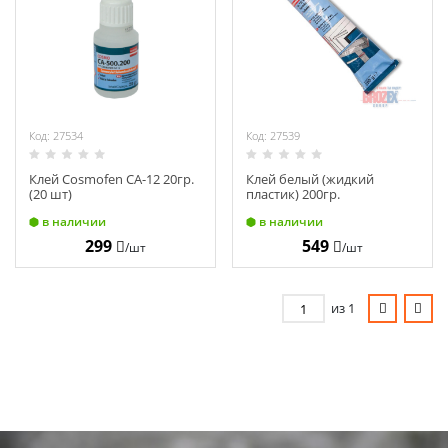
Химия
Хозтовары
Электроды и проволока
Код: 27534
Код: 27539
Клей Cosmofen СА-12 20гр.
Клей белый (жидкий
(20 шт)
пластик) 200гр.
CosmofenPlus Weiss
в наличии
в наличии
299
549
/шт
/шт
из 1