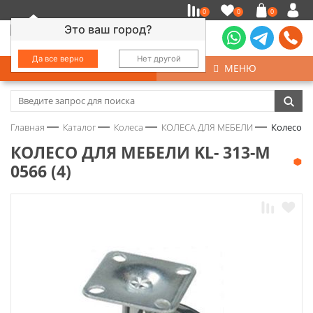
0
0
0
Это ваш город?
Да все верно
Нет другой
КАТАЛОГ
МЕНЮ
Замочно-скобяные изделия
Главная
Каталог
Колеса
КОЛЕСА ДЛЯ МЕБЕЛИ
Колесо дл
Инструмент
КОЛЕСО ДЛЯ МЕБЕЛИ KL- 313-М
0566 (4)
Колеса
Крепёж
Круги и абразивы
Нержавейка