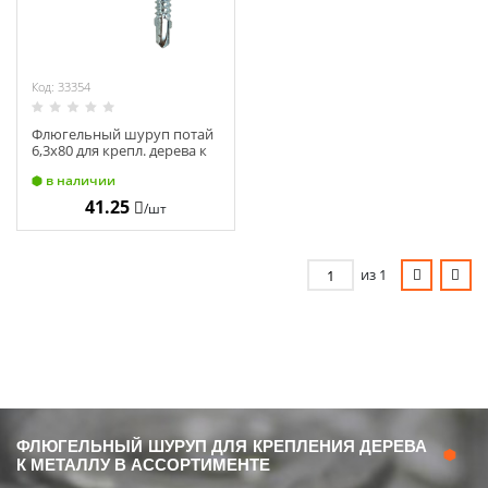
Код: 33354
Флюгельный шуруп потай
6,3х80 для крепл. дерева к
металлу с нарез. ушками
в наличии
на наконечнике TX30 (100)
41.25
/шт
из 1
ФЛЮГЕЛЬНЫЙ ШУРУП ДЛЯ КРЕПЛЕНИЯ ДЕРЕВА
К МЕТАЛЛУ В АССОРТИМЕНТЕ