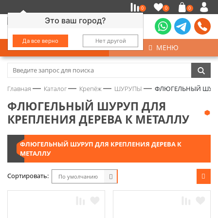
0
0
0
Это ваш город?
Да все верно
Нет другой
КАТАЛОГ
МЕНЮ
Замочно-скобяные изделия
Главная
Каталог
Крепёж
ШУРУПЫ
ФЛЮГЕЛЬНЫЙ ШУРУП
Инструмент
ФЛЮГЕЛЬНЫЙ ШУРУП ДЛЯ
КРЕПЛЕНИЯ ДЕРЕВА К МЕТАЛЛУ
Колеса
ФЛЮГЕЛЬНЫЙ ШУРУП ДЛЯ КРЕПЛЕНИЯ ДЕРЕВА К
Крепёж
МЕТАЛЛУ
Круги и абразивы
Сортировать:
По умолчанию
Нержавейка