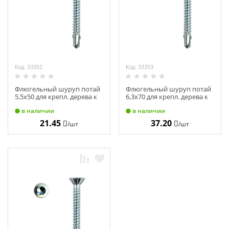
Код: 33352
Код: 33353
Флюгельный шуруп потай
Флюгельный шуруп потай
5,5х50 для крепл. дерева к
6,3х70 для крепл. дерева к
металлу с нарез. ушками
металлу с нарез. ушками
в наличии
в наличии
на наконечнике TX30 (200)
на наконечнике TX30 (100)
21.45
37.20
/шт
/шт