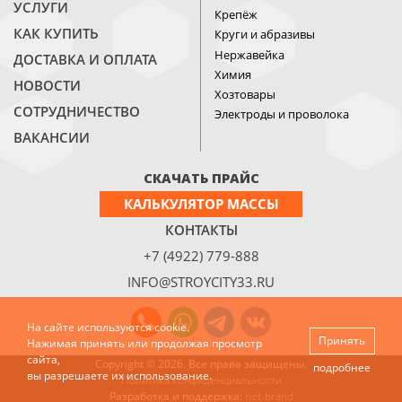
УСЛУГИ
Крепёж
КАК КУПИТЬ
Круги и абразивы
Нержавейка
ДОСТАВКА И ОПЛАТА
Химия
НОВОСТИ
Хозтовары
СОТРУДНИЧЕСТВО
Электроды и проволока
ВАКАНСИИ
СКАЧАТЬ ПРАЙС
КАЛЬКУЛЯТОР МАССЫ
КОНТАКТЫ
+7 (4922) 779-888
INFO@STROYCITY33.RU
На сайте используются cookie.
Принять
Нажимая принять или продолжая просмотр
сайта,
Copyright © 2026. Все права защищены.
подробнее
вы разрешаете их использование.
Политика конфиденциальности
Разработка и поддержка:
net-
b
ran
d