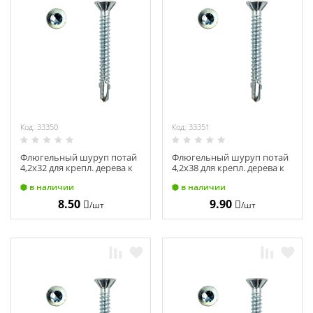
Химия
Хозтовары
Электроды и проволока
Код: 33350
Код: 33351
Флюгельный шуруп потай
Флюгельный шуруп потай
4,2х32 для крепл. дерева к
4,2х38 для крепл. дерева к
металлу с нарез. ушками
металлу с нарез. ушками
в наличии
в наличии
на наконечнике TX20 (500)
на наконечнике TX20 (500)
8.50
9.90
/шт
/шт