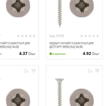
7
Код: 31978
тай/гл крест/шл для
Шуруп потай/гл крест/шл для
050 (А2) 4х20
ДСП АРТ 9050 (А2) 4х30
4.37
4.92
/шт
/шт
ии
в наличии