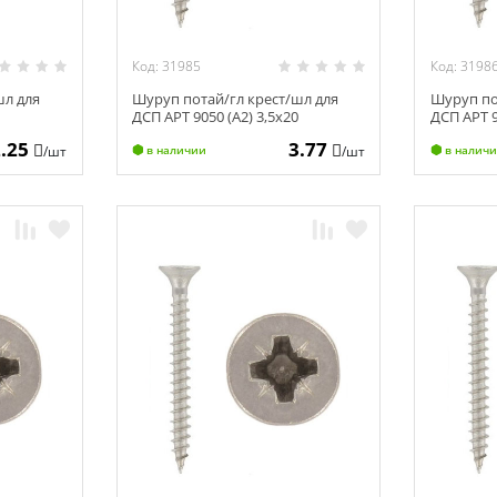
Код: 31985
Код: 3198
шл для
Шуруп потай/гл крест/шл для
Шуруп по
6
ДСП АРТ 9050 (А2) 3,5х20
ДСП АРТ 9
2.25
3.77
/шт
/шт
в наличии
в налич