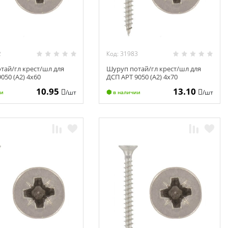
2
Код: 31983
тай/гл крест/шл для
Шуруп потай/гл крест/шл для
050 (А2) 4х60
ДСП АРТ 9050 (А2) 4х70
10.95
13.10
/шт
/шт
ии
в наличии