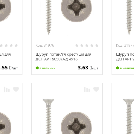
Код: 31976
Код: 3197
шл для
Шуруп потай/гл крест/шл для
Шуруп по
ДСП АРТ 9050 (А2) 4х16
ДСП АРТ 9
5.55
3.63
/шт
/шт
в наличии
в налич