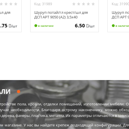
Код: 31989
Код: 3199
шл для
Шуруп потай/гл крест/шл для
Шуруп по
5
ДСП АРТ 9050 (А2) 3,5х40
ДСП АРТ 9
5.75
6.50
/шт
/шт
в наличии
в налич
АЛИ
тройстве пола, кровли, отделки помещений, изготовлении мебели. 
лучае необходимости. Благодаря острому наконечнику, можно обход
з дерева, фанеры, пластика, металла. Их параметры отличаются в завис
м магазине. У нас вы найдете крепеж подходящей конфигурации. Для