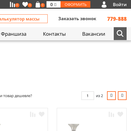
Войти
0
ОФОРМИТЬ
0
0
0
Заказать звонок
779-888
алькулятор массы
Франшиза
Контакты
Вакансии
и товар дешевле?
из 2