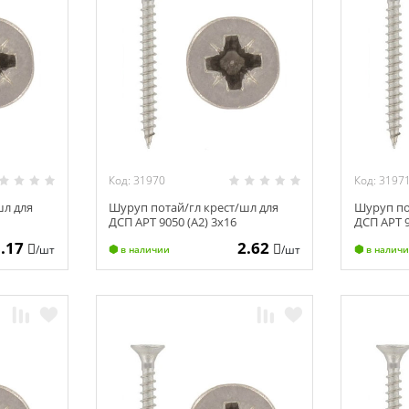
Код: 31970
Код: 3197
шл для
Шуруп потай/гл крест/шл для
Шуруп по
ДСП АРТ 9050 (А2) 3х16
ДСП АРТ 9
3.17
2.62
/шт
/шт
в наличии
в налич