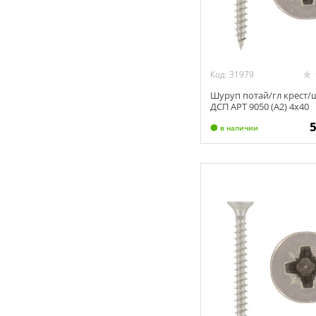
Код: 31979
Шуруп потай/гл крест/
ДСП АРТ 9050 (А2) 4х40
в наличии