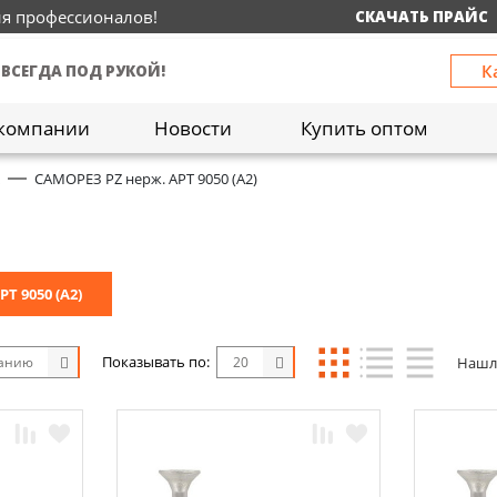
ия профессионалов!
СКАЧАТЬ ПРАЙС
К
 ВСЕГДА ПОД РУКОЙ!
компании
Новости
Купить оптом
.
САМОРЕЗ PZ нерж. АРТ 9050 (А2)
Т 9050 (А2)
Показывать по:
Нашл
чанию
20