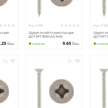
Код: 31981
Код: 3198
шл для
Шуруп потай/гл крест/шл для
Шуруп по
ДСП АРТ 9050 (А2) 4х50
ДСП АРТ 9
5.25
9.65
/шт
/шт
в наличии
в налич