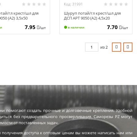
0
Код: 31991
тай/гл крест/шл для
Шуруп потай/гл крест/шл для
050 (А2) 3,5х50
ДСП АРТ 9050 (А2) 4,5х20
7.95
7.70
/шт
/шт
ии
в наличии
из 2
Они помогают создать прочные и долговечные крепления. Удобной
иться без предварительного просверливания. Саморезы PZ могут
имости от поставленных задач.
 получения доступа к оптовым ценам вы можете написать нам или