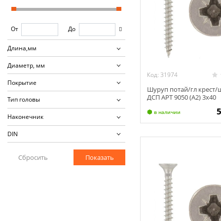
От
До
Длина,мм
Диаметр, мм
Код: 31974
Покрытие
Шуруп потай/гл крест/
ДСП АРТ 9050 (А2) 3х40
Тип головы
в наличии
Наконечник
DIN