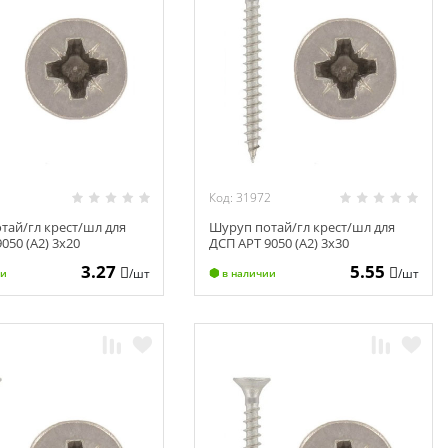
1
Код: 31972
тай/гл крест/шл для
Шуруп потай/гл крест/шл для
050 (А2) 3х20
ДСП АРТ 9050 (А2) 3х30
3.27
5.55
/шт
/шт
ии
в наличии