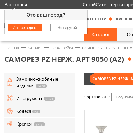
Ваш город:
СтройСити - территор
Это ваш город?
КРЕПСТОР
КРЕПЕЖ
Да все верно
Нет другой
Каталог
О 
Главная
Каталог
Нержавейка
САМОРЕЗЫ, ШУРУПЫ НЕРЖ
Замочно-скобяные
изделия
1429
САМОРЕЗ PZ НЕРЖ. АРТ 9050 (А2)
Инструмент
2363
Замочно-скобяные
САМОРЕЗ PZ НЕРЖ. АР
Колеса
68
изделия
1429
Крепёж
3718
Сортировать:
По умол
Инструмент
2363
Круги и абразивы
152
Колеса
68
Нержавейка
434
Крепёж
3718
Химия