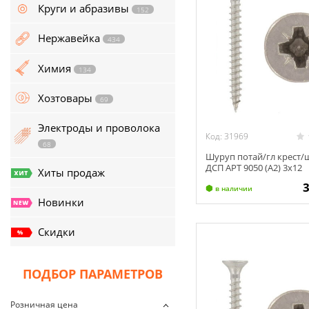
134
Круги и абразивы
152
Хозтовары
69
Нержавейка
434
Электроды и проволока
Химия
134
68
Хозтовары
69
Хиты продаж
Электроды и проволока
Новинки
Код: 31969
68
Шуруп потай/гл крест/
Скидки
ДСП АРТ 9050 (А2) 3х12
Хиты продаж
в наличии
Новинки
Скидки
ПОДБОР ПАРАМЕТРОВ
Розничная цена