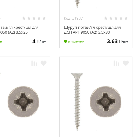
6
Код: 31987
тай/гл крест/шл для
Шуруп потай/гл крест/шл для
050 (А2) 3,5х25
ДСП АРТ 9050 (А2) 3,5х30
4
3.63
/шт
/шт
ии
в наличии