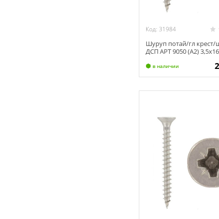
Код: 31984
Шуруп потай/гл крест/
ДСП АРТ 9050 (А2) 3,5х1
в наличии