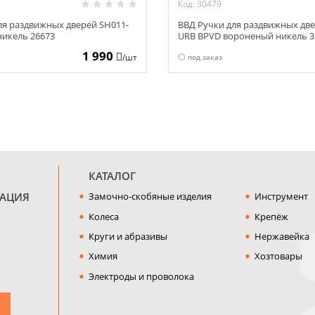
Код: 30479
ля раздвижных дверей SH011-
ВВД Ручки для раздвижных дв
 никель 26673
URB BPVD вороненый никель 3
1 990
/шт
под заказ
КАТАЛОГ
МАЦИЯ
Замочно-скобяные изделия
Инструмент
Колеса
Крепёж
Круги и абразивы
Нержавейка
Химия
Хозтовары
Электроды и проволока