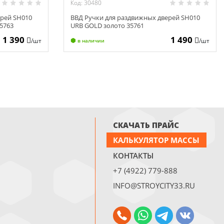
Код: 30480
ерей SH010
ВВД Ручки для раздвижных дверей SH010
5763
URB GOLD золото 35761
1 390
1 490
/шт
/шт
в наличии
СКАЧАТЬ ПРАЙС
КАЛЬКУЛЯТОР МАССЫ
КОНТАКТЫ
+7 (4922) 779-888
INFO@STROYCITY33.RU