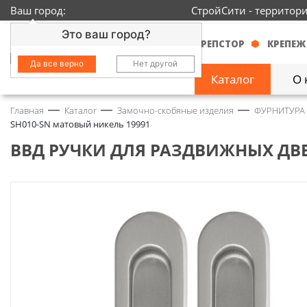
Ваш город:
СтройСити - территор
Это ваш город?
КРЕПСТОР
КРЕПЕЖ
Да все верно
Нет другой
Каталог
О 
Главная
Каталог
Замочно-скобяные изделия
ФУРНИТУРА
Замочно-скобяные
SH010-SN матовый никель 19991
изделия
1429
ВВД РУЧКИ ДЛЯ РАЗДВИЖНЫХ ДВЕ
Инструмент
2363
Колеса
68
Крепёж
3718
Круги и абразивы
152
Нержавейка
434
Химия