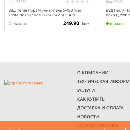
Код: 29456
Код: 29431
ВВД Петля НораМ унив. сталь 5-4ВВ (мат.
ВВД Петля Но
хром. покр.) с кол. (125х75х2,5) 11470
покр.) (75х63
249.90
/шт
под заказ
в наличии
О КОМПАНИИ
ТЕХНИЧЕСКАЯ ИНФОР
УСЛУГИ
КАК КУПИТЬ
ДОСТАВКА И ОПЛАТА
НОВОСТИ
СОТРУДНИЧЕСТВО