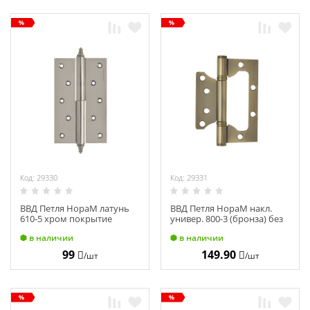
Код: 29330
Код: 29331
ВВД Петля НораМ латунь
ВВД Петля НораМ накл.
610-5 хром покрытие
универ. 800-3 (бронза) без
правая (125х75х2,5)
колп (75х63х2,5) 3693
в наличии
в наличии
99
149.90
/шт
/шт