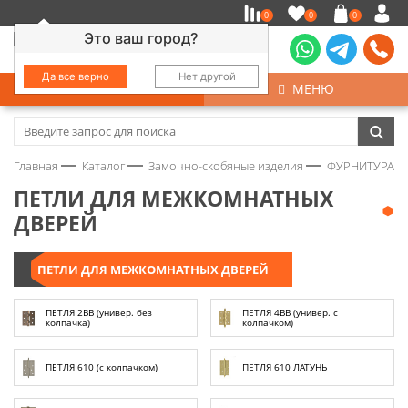
0
0
0
Это ваш город?
Да все верно
Нет другой
КАТАЛОГ
МЕНЮ
Замочно-скобяные изделия
Главная
Каталог
Замочно-скобяные изделия
ФУРНИТУРА Д
Инструмент
ПЕТЛИ ДЛЯ МЕЖКОМНАТНЫХ
ДВЕРЕЙ
Колеса
ПЕТЛИ ДЛЯ МЕЖКОМНАТНЫХ ДВЕРЕЙ
Крепёж
ПЕТЛЯ 2ВВ (универ. без
ПЕТЛЯ 4ВВ (универ. с
Круги и абразивы
колпачка)
колпачком)
Нержавейка
ПЕТЛЯ 610 (с колпачком)
ПЕТЛЯ 610 ЛАТУНЬ