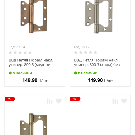
Код: 29334
Код: 29335
ВВД Петля НораМ накл.
ВВД Петля НораМ накл.
универ. 800-3 (медное
универ. 800-3 (хром) без
покр.) без колп (75х63х2,5)
колп (75х63х2,5) 3155
в наличии
в наличии
3793
149.90
149.90
/шт
/шт