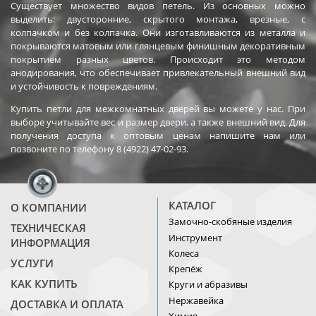
Существует множество видов петель. Из основных можно
выделить: двусторонние, скрытого монтажа, врезные, с
колпачком и без колпачка. Они изготавливаются из металла и
покрываются матовым или глянцевым финишным декоративным
покрытием разных цветов. Происходит это методом
анодирования, что обеспечивает привлекательный внешний вид
и устойчивость к повреждениям.
Купить петли для межкомнатных дверей вы можете у нас. При
выборе учитывайте вес и размер двери, а также внешний вид. Для
получения доступа к оптовым ценам напишите нам или
позвоните по телефону 8 (4922) 47-02-93.
КАТАЛОГ
О КОМПАНИИ
Замочно-скобяные изделия
ТЕХНИЧЕСКАЯ
Инструмент
ИНФОРМАЦИЯ
Колеса
УСЛУГИ
Крепёж
КАК КУПИТЬ
Круги и абразивы
Нержавейка
ДОСТАВКА И ОПЛАТА
Химия