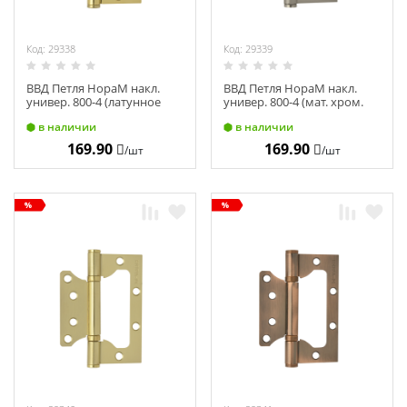
Код: 29338
Код: 29339
ВВД Петля НораМ накл.
ВВД Петля НораМ накл.
универ. 800-4 (латунное
универ. 800-4 (мат. хром.
покр.) без колп.
покр.) без колп.
в наличии
в наличии
(100х75х2,5) 14527
(100х75х2,5) 14653
169.90
169.90
/шт
/шт