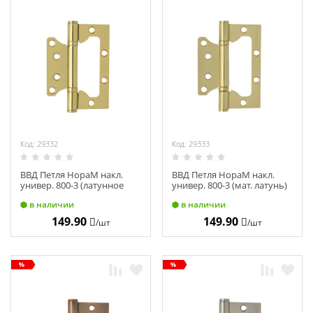
Код: 29332
Код: 29333
ВВД Петля НораМ накл.
ВВД Петля НораМ накл.
универ. 800-3 (латунное
универ. 800-3 (мат. латунь)
покр.) без колп. (75х63х2,5)
без колп. (75х63х2,5) 3794
в наличии
в наличии
2748
149.90
149.90
/шт
/шт