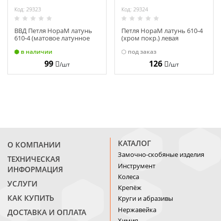
Код: 29323
Код: 29324
ВВД Петля НораМ латунь
Петля НораМ латунь 610-4
610-4 (матовое латунное
(хром покр.) левая
покр.) левая (100х75х2,5)
(100х75х2,5) №2
в наличии
под заказ
№2
99
126
/шт
/шт
КАТАЛОГ
О КОМПАНИИ
Замочно-скобяные изделия
ТЕХНИЧЕСКАЯ
Инструмент
ИНФОРМАЦИЯ
Колеса
УСЛУГИ
Крепёж
КАК КУПИТЬ
Круги и абразивы
Нержавейка
ДОСТАВКА И ОПЛАТА
Химия