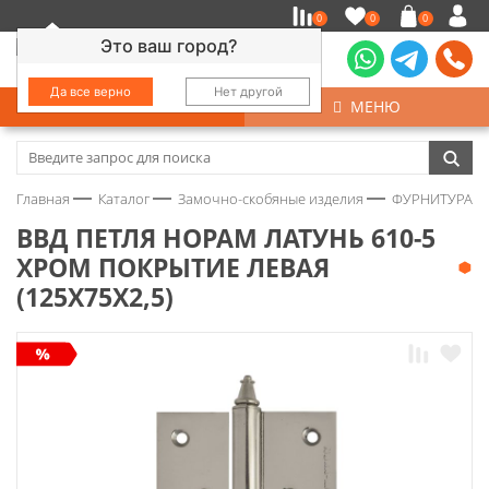
0
0
0
Это ваш город?
Да все верно
Нет другой
КАТАЛОГ
МЕНЮ
Замочно-скобяные изделия
Главная
Каталог
Замочно-скобяные изделия
ФУРНИТУРА Д
Инструмент
ВВД ПЕТЛЯ НОРАМ ЛАТУНЬ 610-5
ХРОМ ПОКРЫТИЕ ЛЕВАЯ
Колеса
(125Х75Х2,5)
Крепёж
Круги и абразивы
Нержавейка