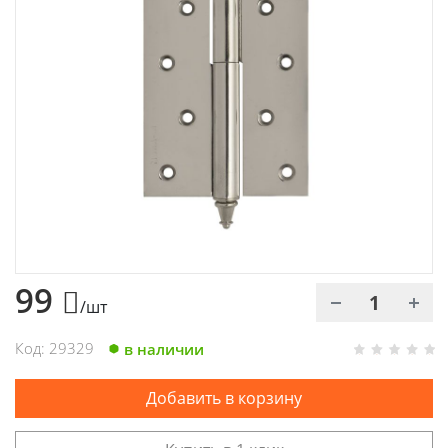
Химия
Хозтовары
Электроды и проволока
99
/шт
Код: 29329
в наличии
Добавить в корзину