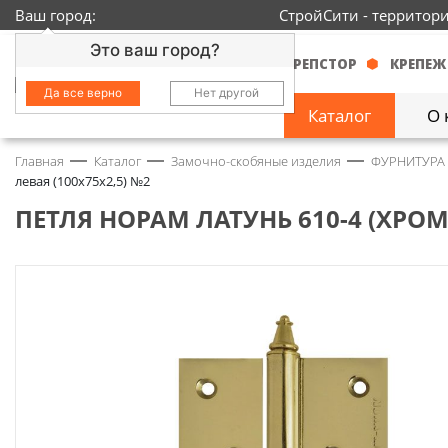
Ваш город:
СтройСити - территор
Это ваш город?
КРЕПСТОР
КРЕПЕЖ
Да все верно
Нет другой
Каталог
О 
Главная
Каталог
Замочно-скобяные изделия
ФУРНИТУРА
Замочно-скобяные
левая (100х75х2,5) №2
изделия
1429
ПЕТЛЯ НОРАМ ЛАТУНЬ 610-4 (ХРОМ 
Инструмент
2363
Колеса
68
Крепёж
3718
Круги и абразивы
152
Нержавейка
434
Химия