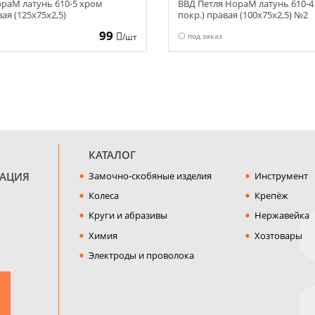
ораМ латунь 610-5 хром
ВВД Петля НораМ латунь 610-4
ая (125х75х2,5)
покр.) правая (100х75х2,5) №2
99
/шт
под заказ
КАТАЛОГ
МАЦИЯ
Замочно-скобяные изделия
Инструмент
Колеса
Крепёж
Круги и абразивы
Нержавейка
Химия
Хозтовары
Электроды и проволока