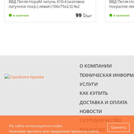
ВВД Петля НораМ латунь 610-4 (матовое
ВВД Петля Н
латунное покр.) левая (100х75х2,5) №2
покрытие лев
99
/шт
в наличии
в наличии
О КОМПАНИИ
ТЕХНИЧЕСКАЯ ИНФОР
УСЛУГИ
КАК КУПИТЬ
ДОСТАВКА И ОПЛАТА
НОВОСТИ
СОТРУДНИЧЕСТВО
На сайте используются cookie.
Принять
ВАКАНСИИ
Нажимая принять или продолжая просмотр сайта,