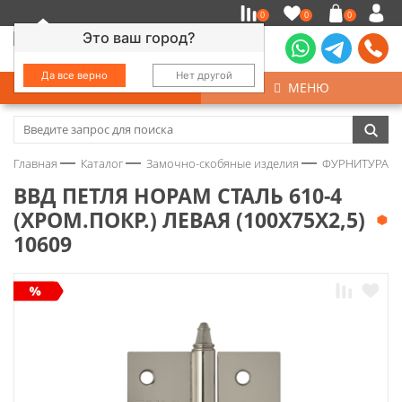
0
0
0
Это ваш город?
Да все верно
Нет другой
КАТАЛОГ
МЕНЮ
Замочно-скобяные изделия
Главная
Каталог
Замочно-скобяные изделия
ФУРНИТУРА Д
Инструмент
ВВД ПЕТЛЯ НОРАМ СТАЛЬ 610-4
(ХРОМ.ПОКР.) ЛЕВАЯ (100Х75Х2,5)
Колеса
10609
Крепёж
Круги и абразивы
Нержавейка