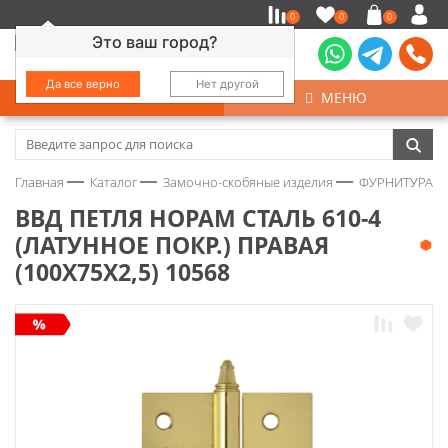
0
0
0
Это ваш город?
Да все верно
Нет другой
КАТАЛОГ
МЕНЮ
Замочно-скобяные изделия
Главная
Каталог
Замочно-скобяные изделия
ФУРНИТУРА Д
Инструмент
ВВД ПЕТЛЯ НОРАМ СТАЛЬ 610-4
(ЛАТУННОЕ ПОКР.) ПРАВАЯ
Колеса
(100Х75Х2,5) 10568
Крепёж
Круги и абразивы
Нержавейка