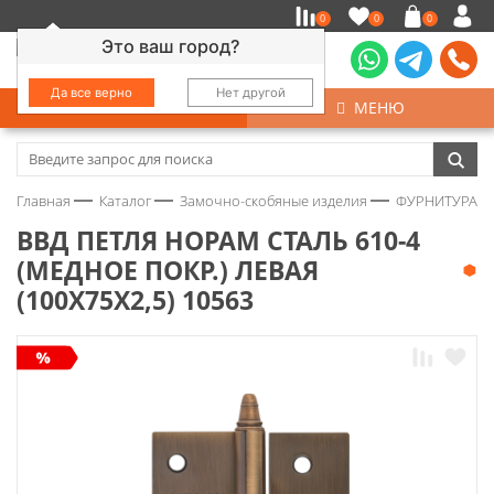
0
0
0
Это ваш город?
Да все верно
Нет другой
КАТАЛОГ
МЕНЮ
Замочно-скобяные изделия
Главная
Каталог
Замочно-скобяные изделия
ФУРНИТУРА Д
Инструмент
ВВД ПЕТЛЯ НОРАМ СТАЛЬ 610-4
(МЕДНОЕ ПОКР.) ЛЕВАЯ
Колеса
(100Х75Х2,5) 10563
Крепёж
Круги и абразивы
Нержавейка