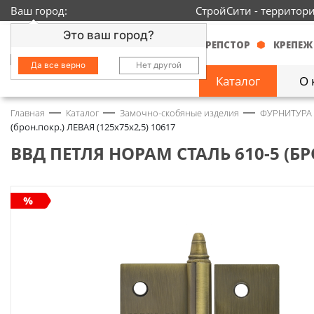
Ваш город:
СтройСити - территор
Это ваш город?
КРЕПСТОР
КРЕПЕЖ
Да все верно
Нет другой
Каталог
О 
Главная
Каталог
Замочно-скобяные изделия
ФУРНИТУРА
Замочно-скобяные
(брон.покр.) ЛЕВАЯ (125х75х2,5) 10617
изделия
1429
ВВД ПЕТЛЯ НОРАМ СТАЛЬ 610-5 (БРО
Инструмент
2363
Колеса
68
Крепёж
3718
Круги и абразивы
152
Нержавейка
434
Химия