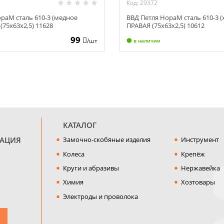
Код: 29372
раМ сталь 610-3 (медное
ВВД Петля НораМ сталь 610-3 (
(75х63х2,5) 11628
ПРАВАЯ (75х63х2,5) 10612
99
/шт
в наличии
КАТАЛОГ
МАЦИЯ
Замочно-скобяные изделия
Инструмент
Колеса
Крепёж
Круги и абразивы
Нержавейка
Химия
Хозтовары
Электроды и проволока