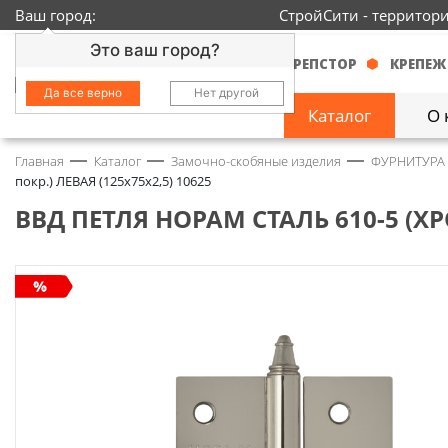
Ваш город:
СтройСити - территор
Это ваш город?
КРЕПСТОР
КРЕПЕЖ
Да все верно
Нет другой
Каталог
О 
Главная
Каталог
Замочно-скобяные изделия
ФУРНИТУРА
Замочно-скобяные
покр.) ЛЕВАЯ (125х75х2,5) 10625
изделия
1429
ВВД ПЕТЛЯ НОРАМ СТАЛЬ 610-5 (ХРО
Инструмент
2363
Колеса
68
Крепёж
3718
Круги и абразивы
152
Нержавейка
434
Химия