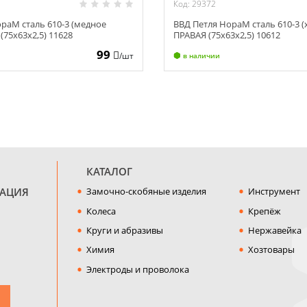
Код: 29372
раМ сталь 610-3 (медное
ВВД Петля НораМ сталь 610-3 (
(75х63х2,5) 11628
ПРАВАЯ (75х63х2,5) 10612
99
/шт
в наличии
КАТАЛОГ
МАЦИЯ
Замочно-скобяные изделия
Инструмент
Колеса
Крепёж
Круги и абразивы
Нержавейка
Химия
Хозтовары
Электроды и проволока