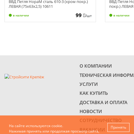
ВВД Петля НораМ сталь 610-3 (хром покр.)
ВВД Петля Но
ЛЕВАЯ (75х63х2,5) 10611
покр.) ЛЕВАЯ 
99
/шт
в наличии
в наличии
О КОМПАНИИ
ТЕХНИЧЕСКАЯ ИНФОР
УСЛУГИ
КАК КУПИТЬ
ДОСТАВКА И ОПЛАТА
НОВОСТИ
СОТРУДНИЧЕСТВО
На сайте используются cookie.
Принять
ВАКАНСИИ
Нажимая принять или продолжая просмотр сайта,