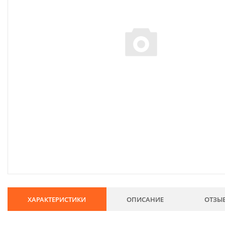
134
Хозтовары
69
Электроды и проволока
68
Хиты продаж
Новинки
Скидки
ХАРАКТЕРИСТИКИ
ОПИСАНИЕ
ОТЗЫ