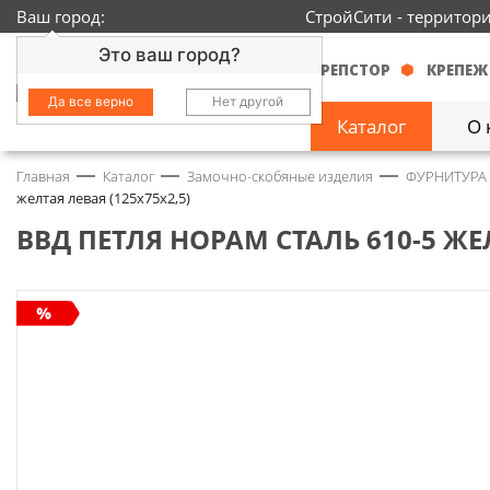
Ваш город:
СтройСити - территор
Это ваш город?
КРЕПСТОР
КРЕПЕЖ
Да все верно
Нет другой
Каталог
О 
Главная
Каталог
Замочно-скобяные изделия
ФУРНИТУРА
Замочно-скобяные
желтая левая (125х75х2,5)
изделия
1429
ВВД ПЕТЛЯ НОРАМ СТАЛЬ 610-5 ЖЕЛ
Инструмент
2363
Колеса
68
Крепёж
3718
Круги и абразивы
152
Нержавейка
434
Химия