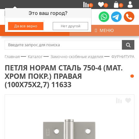
0
0
0
Это ваш город?
Да все верно
Нет другой
КАТАЛОГ
МЕНЮ
Замочно-скобяные изделия
Главная
Каталог
Замочно-скобяные изделия
ФУРНИТУРА Д
Инструмент
ПЕТЛЯ НОРАМ СТАЛЬ 750-4 (МАТ.
ХРОМ ПОКР.) ПРАВАЯ
Колеса
(100Х75Х2,7) 11633
Крепёж
Круги и абразивы
Нержавейка