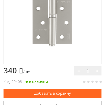
Химия
Хозтовары
Электроды и проволока
340
/шт
Код: 29408
в наличии
Добавить в корзину