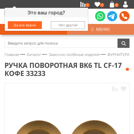
0
0
0
Это ваш город?
Да все верно
Нет другой
КАТАЛОГ
МЕНЮ
Замочно-скобяные изделия
Главная
Каталог
Замочно-скобяные изделия
ФУРНИТУРА Д
Инструмент
РУЧКА ПОВОРОТНАЯ BK6 TL CF-17
КОФЕ 33233
Колеса
Крепёж
Круги и абразивы
Нержавейка