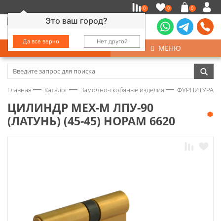
0
0
0
Это ваш город?
Да все верно
Нет другой
КАТАЛОГ
МЕНЮ
Замочно-скобяные изделия
Главная
Каталог
Замочно-скобяные изделия
ФУРНИТУРА Д
Инструмент
ЦИЛИНДР МЕХ-М ЛПУ-90
(ЛАТУНЬ) (45-45) НОРАМ 6620
Колеса
Крепёж
Круги и абразивы
Нержавейка