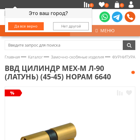
0
0
0
Это ваш город?
Да все верно
Нет другой
КАТАЛОГ
МЕНЮ
Замочно-скобяные изделия
Главная
Каталог
Замочно-скобяные изделия
ФУРНИТУРА Д
Инструмент
ВВД ЦИЛИНДР МЕХ-М Л-90
(ЛАТУНЬ) (45-45) НОРАМ 6640
Колеса
Крепёж
Круги и абразивы
Нержавейка