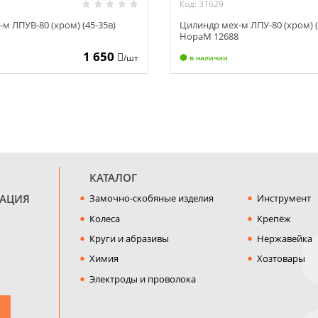
Код: 31629
м ЛПУВ-80 (хром) (45-35в)
Цилиндр мех-м ЛПУ-80 (хром) (
5
НораМ 12688
1 650
/шт
в наличии
КАТАЛОГ
МАЦИЯ
Замочно-скобяные изделия
Инструмент
Колеса
Крепёж
Круги и абразивы
Нержавейка
Химия
Хозтовары
Электроды и проволока