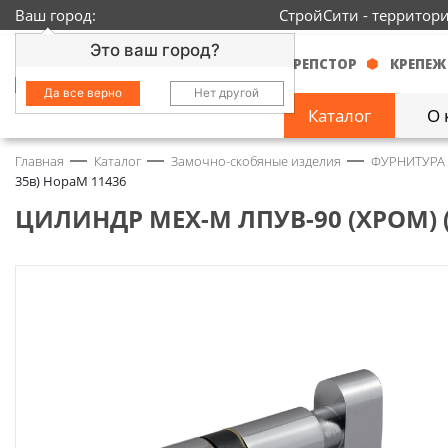
Ваш город:
СтройСити - территор
Это ваш город?
КРЕПСТОР
КРЕПЕЖ
Да все верно
Нет другой
Каталог
О 
Главная
Каталог
Замочно-скобяные изделия
ФУРНИТУРА
Замочно-скобяные
35в) НораМ 11436
изделия
1429
ЦИЛИНДР МЕХ-М ЛПУВ-90 (ХРОМ) (
Инструмент
2363
Колеса
68
Крепёж
3718
Круги и абразивы
152
Нержавейка
434
Химия