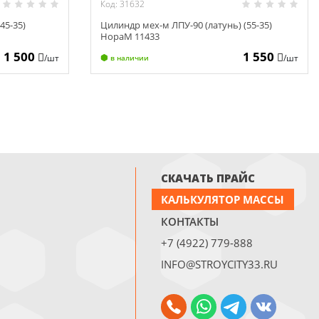
Код: 31632
45-35)
Цилиндр мех-м ЛПУ-90 (латунь) (55-35)
НораМ 11433
1 500
1 550
/шт
/шт
в наличии
СКАЧАТЬ ПРАЙС
КАЛЬКУЛЯТОР МАССЫ
КОНТАКТЫ
+7 (4922) 779-888
INFO@STROYCITY33.RU