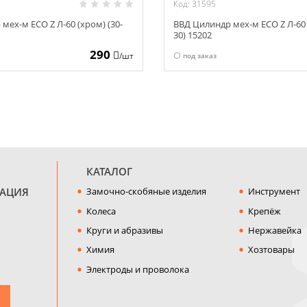
Код: 31595
мех-м ECO Z Л-60 (хром) (30-
ВВД Цилиндр мех-м ECO Z Л-60 (
30) 15202
290
/шт
под заказ
КАТАЛОГ
МАЦИЯ
Замочно-скобяные изделия
Инструмент
Колеса
Крепёж
Круги и абразивы
Нержавейка
Химия
Хозтовары
Электроды и проволока