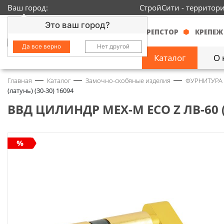
Ваш город:
СтройСити - территор
Это ваш город?
КРЕПСТОР
КРЕПЕЖ
Да все верно
Нет другой
Каталог
О 
Главная
Каталог
Замочно-скобяные изделия
ФУРНИТУРА
Замочно-скобяные
(латунь) (30-30) 16094
изделия
1429
ВВД ЦИЛИНДР МЕХ-М ECO Z ЛВ-60 (Л
Инструмент
2363
Колеса
68
Крепёж
3718
Круги и абразивы
152
Нержавейка
434
Химия