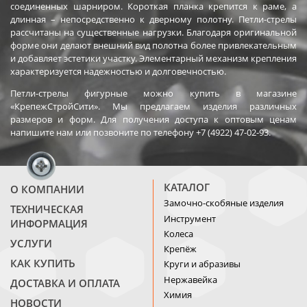
соединенных шарниром. Короткая планка крепится к раме, а
длинная – непосредственно к дверному полотну. Петли-стрелы
рассчитаны на существенные нагрузки. Благодаря оригинальной
форме они делают внешний вид полотна более привлекательным
и добавляет эстетики участку. Элементарный механизм крепления
характеризуется надежностью и долговечностью.
Петли-стрелы фигурные можно купить в магазине
«КрепежСтройСити». Мы предлагаем изделия различных
размеров и форм. Для получения доступа к оптовым ценам
напишите нам или позвоните по телефону +7 (4922) 47-02-93.
КАТАЛОГ
О КОМПАНИИ
Замочно-скобяные изделия
ТЕХНИЧЕСКАЯ
Инструмент
ИНФОРМАЦИЯ
Колеса
УСЛУГИ
Крепёж
КАК КУПИТЬ
Круги и абразивы
Нержавейка
ДОСТАВКА И ОПЛАТА
Химия
НОВОСТИ