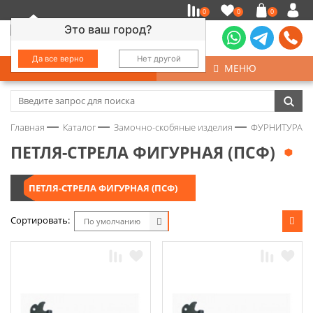
0
0
0
Это ваш город?
Да все верно
Нет другой
КАТАЛОГ
МЕНЮ
Замочно-скобяные изделия
Главная
Каталог
Замочно-скобяные изделия
ФУРНИТУРА Д
Инструмент
ПЕТЛЯ-СТРЕЛА ФИГУРНАЯ (ПСФ)
Колеса
ПЕТЛЯ-СТРЕЛА ФИГУРНАЯ (ПСФ)
Крепёж
Сортировать:
По умолчанию
Круги и абразивы
Нержавейка