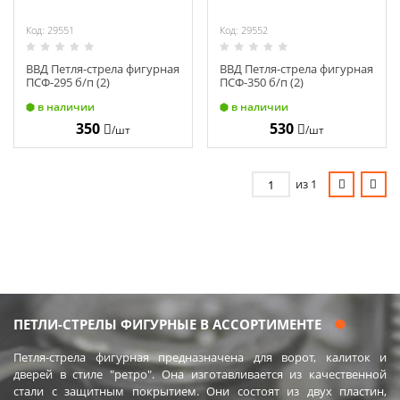
Код: 29551
Код: 29552
ВВД Петля-стрела фигурная
ВВД Петля-стрела фигурная
ПСФ-295 б/п (2)
ПСФ-350 б/п (2)
в наличии
в наличии
350
530
/шт
/шт
из 1
ПЕТЛИ-СТРЕЛЫ ФИГУРНЫЕ В АССОРТИМЕНТЕ
Петля-стрела фигурная предназначена для ворот, калиток и
дверей в стиле "ретро". Она изготавливается из качественной
стали с защитным покрытием. Они состоят из двух пластин,