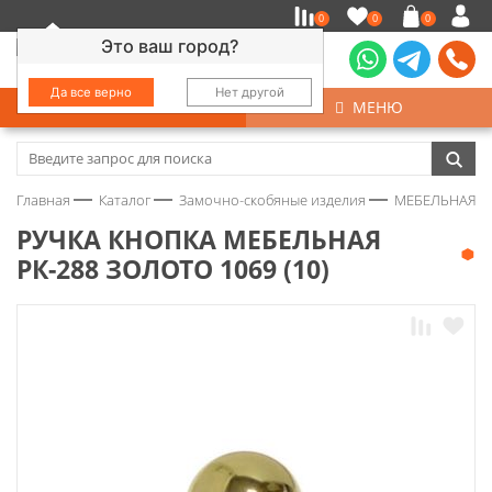
0
0
0
Это ваш город?
Да все верно
Нет другой
КАТАЛОГ
МЕНЮ
Замочно-скобяные изделия
Главная
Каталог
Замочно-скобяные изделия
МЕБЕЛЬНАЯ Ф
Инструмент
РУЧКА КНОПКА МЕБЕЛЬНАЯ
РК-288 ЗОЛОТО 1069 (10)
Колеса
Крепёж
Круги и абразивы
Нержавейка