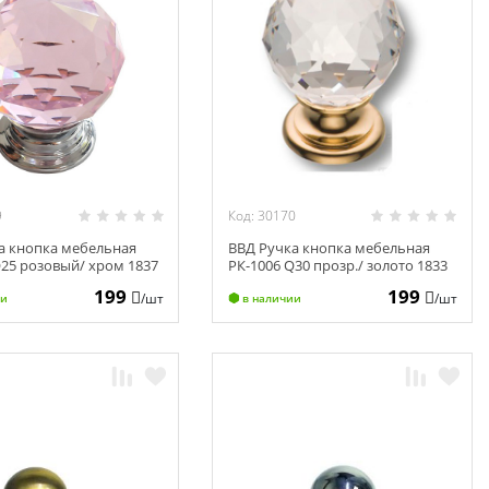
9
Код: 30170
а кнопка мебельная
ВВД Ручка кнопка мебельная
Q25 розовый/ хром 1837
РК-1006 Q30 прозр./ золото 1833
199
199
/шт
/шт
ии
в наличии