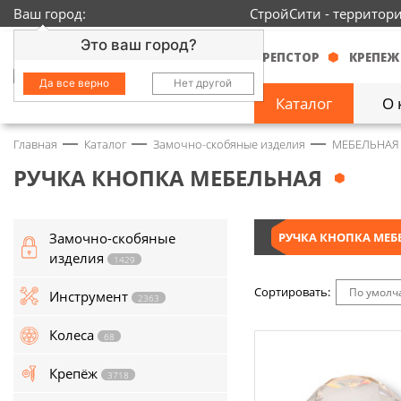
Ваш город:
СтройСити - территор
Это ваш город?
КРЕПСТОР
КРЕПЕЖ
Да все верно
Нет другой
Каталог
О 
Главная
Каталог
Замочно-скобяные изделия
МЕБЕЛЬНАЯ
Замочно-скобяные
изделия
1429
РУЧКА КНОПКА МЕБЕЛЬНАЯ
Инструмент
2363
Замочно-скобяные
РУЧКА КНОПКА МЕБ
Колеса
68
изделия
1429
Крепёж
3718
Сортировать:
По умол
Инструмент
2363
Круги и абразивы
152
Колеса
68
Нержавейка
434
Крепёж
3718
Химия