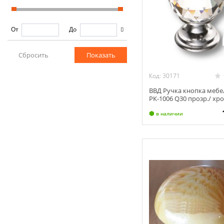
От
До
Код: 30171
ВВД Ручка кнопка мебе
РК-1006 Q30 прозр./ хр
в наличии