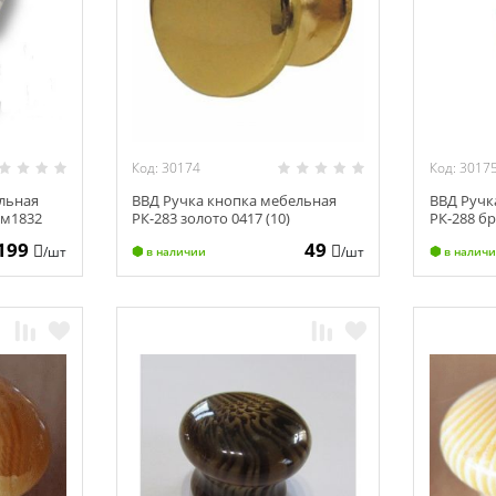
Код: 30174
Код: 3017
льная
ВВД Ручка кнопка мебельная
ВВД Ручк
ом1832
РК-283 золото 0417 (10)
РК-288 бр
199
49
/шт
/шт
в наличии
в налич