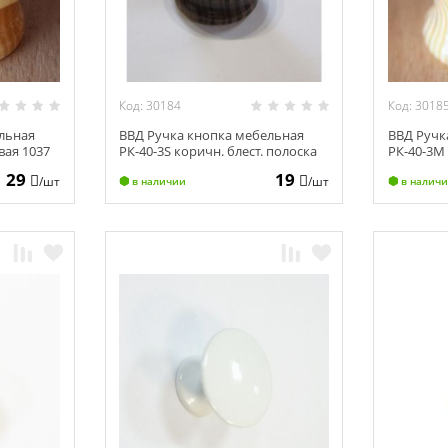
Код: 30184
Код: 3018
льная
ВВД Ручка кнопка мебельная
ВВД Ручк
вая 1037
РК-40-3S коричн. блест. полоска
РК-40-3М 
1254 (20)
(10)
29
19
/шт
/шт
в наличии
в налич