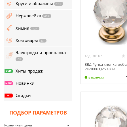
134
Круги и абразивы
152
Хозтовары
69
Нержавейка
434
Электроды и проволока
Химия
134
68
Хозтовары
69
Хиты продаж
Электроды и проволока
Новинки
Код: 30167
68
ВВД Ручка кнопка мебе
Скидки
РК-1006 Q25 1839
Хиты продаж
в наличии
Новинки
Скидки
ПОДБОР ПАРАМЕТРОВ
Розничная цена