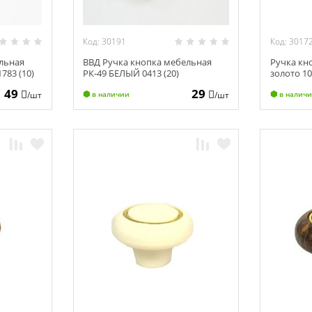
Код: 30191
Код: 3017
льная
ВВД Ручка кнопка мебельная
Ручка кн
783 (10)
РК-49 БЕЛЫЙ 0413 (20)
золото 10
49
29
/шт
/шт
в наличии
в налич