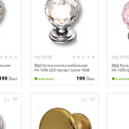
Код: 30168
Код: 3016
льная
ВВД Ручка кнопка мебельная
ВВД Ручк
РК-1006 Q25 прозр./ хром 1838
РК-1006 
199
199
/шт
/шт
в наличии
в налич