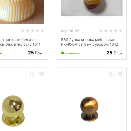
5
Код: 30186
а кнопка мебельная
ВВД Ручка кнопка мебельная
св. беж в полоску 1041
РК-40-6М св. беж с узором 1042
(10)
25
25
/шт
/шт
ии
в наличии