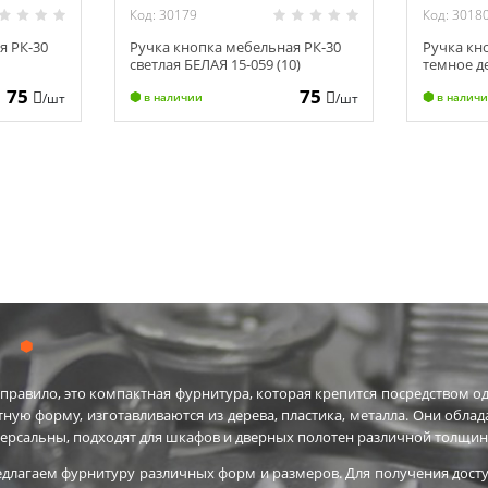
Код: 30179
Код: 3018
я РК-30
Ручка кнопка мебельная РК-30
Ручка кн
светлая БЕЛАЯ 15-059 (10)
темное де
75
75
/шт
/шт
в наличии
в налич
правило, это компактная фурнитура, которая крепится посредством одн
тную форму, изготавливаются из дерева, пластика, металла. Они обл
ниверсальны, подходят для шкафов и дверных полотен различной толщин
лагаем фурнитуру различных форм и размеров. Для получения досту