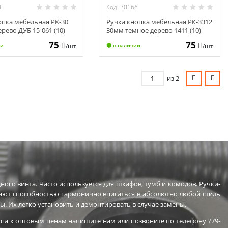
0
Код: 30166
опка мебельная РК-30
Ручка кнопка мебельная РК-3312
рево ДУБ 15-061 (10)
30мм темное дерево 1411 (10)
75
75
/шт
/шт
ии
в наличии
из 2
ого винта. Часто используется для шкафов, тумб и комодов. Ручки-
адают способностью гармонично вписаться в абсолютно любой стиль
ы. Их легко установить и демонтировать в случае замены.
па к оптовым ценам напишите нам или позвоните по телефону 779-