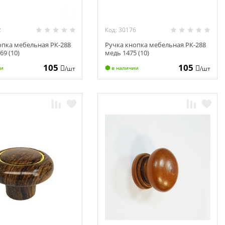
2
Код: 30176
опка мебельная РК-288
Ручка кнопка мебельная РК-288
69 (10)
медь 1475 (10)
105
105
/шт
/шт
ии
в наличии