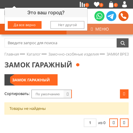
0
0
0
Это ваш город?
Да все верно
Нет другой
КАТАЛОГ
МЕНЮ
Замочно-скобяные изделия
Главная
Каталог
Замочно-скобяные изделия
ЗАМКИ ВРЕЗНЫ
Инструмент
ЗАМОК ГАРАЖНЫЙ
Колеса
ЗАМОК ГАРАЖНЫЙ
Крепёж
Сортировать:
По умолчанию
Круги и абразивы
Товары не найдены
Нержавейка
из 0