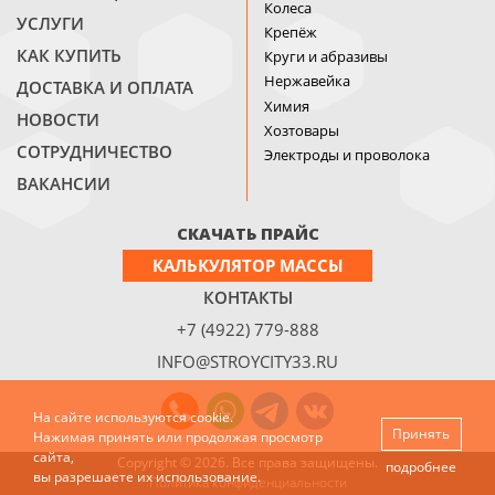
Колеса
УСЛУГИ
Крепёж
КАК КУПИТЬ
Круги и абразивы
Нержавейка
ДОСТАВКА И ОПЛАТА
Химия
НОВОСТИ
Хозтовары
СОТРУДНИЧЕСТВО
Электроды и проволока
ВАКАНСИИ
СКАЧАТЬ ПРАЙС
КАЛЬКУЛЯТОР МАССЫ
КОНТАКТЫ
+7 (4922) 779-888
INFO@STROYCITY33.RU
На сайте используются cookie.
Принять
Нажимая принять или продолжая просмотр
сайта,
Copyright © 2026. Все права защищены.
подробнее
вы разрешаете их использование.
Политика конфиденциальности