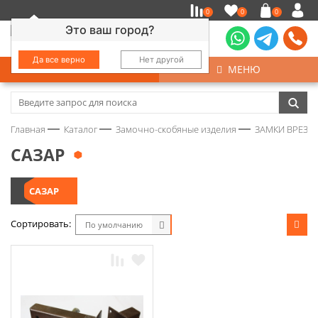
0
0
0
Это ваш город?
Да все верно
Нет другой
КАТАЛОГ
МЕНЮ
Замочно-скобяные изделия
Главная
Каталог
Замочно-скобяные изделия
ЗАМКИ ВРЕЗНЫ
Инструмент
САЗАР
Колеса
САЗАР
Крепёж
Сортировать:
По умолчанию
Круги и абразивы
Нержавейка